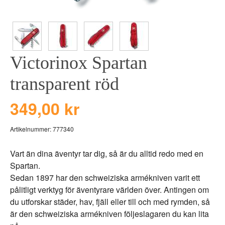
BEAR TOYS
HOLM
CLOUDS
GRAVERADE G
DUCKS BLUE
GRAVERADE T
Victorinox Spartan
DUCKS PINK
TILL PIZZA
THE FARM
transparent röd
VÅRA KOLLEKT
349,00 kr
Artikelnummer:
777340
Vart än dina äventyr tar dig, så är du alltid redo med en
Spartan.
Sedan 1897 har den schweiziska armékniven varit ett
pålitligt verktyg för äventyrare världen över. Antingen om
du utforskar städer, hav, fjäll eller till och med rymden, så
är den schweiziska armékniven följeslagaren du kan lita