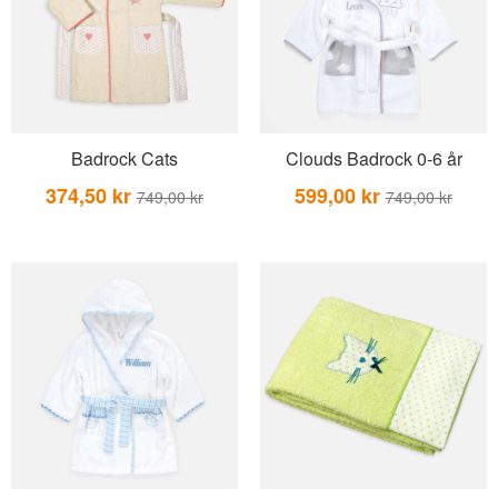
BEAR TOYS
HOLM
CLOUDS
GRAVERADE G
DUCKS BLUE
GRAVERADE T
DUCKS PINK
TILL PIZZA
Badrock Cats
Clouds Badrock 0-6 år
THE FARM
374,50 kr
599,00 kr
749,00 kr
749,00 kr
VÅRA KOLLEKTIONER