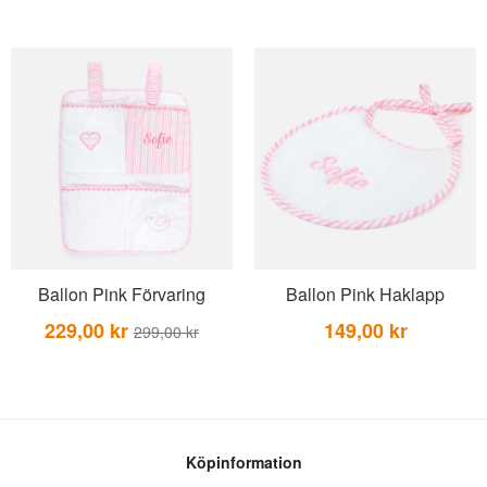
BEAR TOYS
HOLM
CLOUDS
GRAVERADE G
DUCKS BLUE
GRAVERADE T
DUCKS PINK
TILL PIZZA
THE FARM
VÅRA KOLLEKTIONER
Ballon Pink Förvaring
Ballon Pink Haklapp
229,00 kr
149,00 kr
299,00 kr
Köpinformation