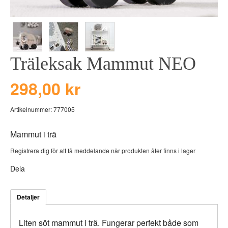
BEAR TOYS
HOLM
CLOUDS
GRAVERADE G
DUCKS BLUE
GRAVERADE T
Träleksak Mammut NEO
DUCKS PINK
TILL PIZZA
THE FARM
298,00 kr
VÅRA KOLLEKT
Artikelnummer:
777005
Mammut i trä
Registrera dig för att få meddelande när produkten åter finns i lager
Dela
Detaljer
Liten söt mammut i trä. Fungerar perfekt både som