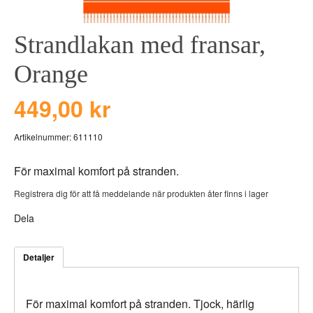
BEAR TOYS
HOLM
Strandlakan med fransar,
CLOUDS
GRAVERADE G
DUCKS BLUE
GRAVERADE T
Orange
DUCKS PINK
TILL PIZZA
449,00 kr
THE FARM
VÅRA KOLLEKT
Artikelnummer:
611110
För maximal komfort på stranden.
Registrera dig för att få meddelande när produkten åter finns i lager
Dela
Detaljer
För maximal komfort på stranden. Tjock, härlig