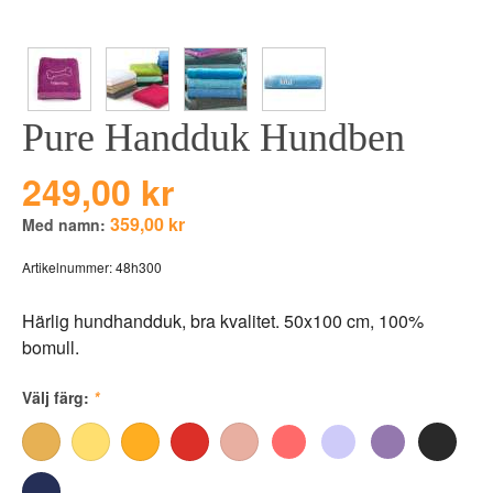
BEAR TOYS
HOLM
CLOUDS
GRAVERADE G
DUCKS BLUE
GRAVERADE T
Pure Handduk Hundben
DUCKS PINK
TILL PIZZA
THE FARM
249,00 kr
VÅRA KOLLEKT
359,00 kr
Med namn:
Artikelnummer:
48h300
Härlig hundhandduk, bra kvalitet. 50x100 cm, 100%
bomull.
Välj färg:
*