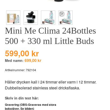
BEAR TOYS
HOLM
CLOUDS
GRAVERADE G
DUCKS BLUE
GRAVERADE T
Mini Me Clima 24Bottles
DUCKS PINK
TILL PIZZA
THE FARM
500 + 330 ml Little Buds
VÅRA KOLLEKT
599,00 kr
699,00 kr
Med namn:
Artikelnummer:
792104
Håller drycken kall i 24 timmar eller varm i 12 timmar.
Dubbelisolerad stainless steel dricksflaska.
Skriv in din text här:
Gravering (OBS:Graveras med stora
bokstäver. Se bilden)