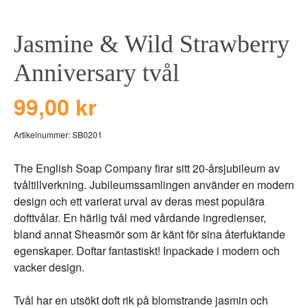
BEAR TOYS
HOLM
Jasmine & Wild Strawberry
CLOUDS
GRAVERADE G
DUCKS BLUE
GRAVERADE T
Anniversary tvål
DUCKS PINK
TILL PIZZA
99,00 kr
THE FARM
VÅRA KOLLEKT
Artikelnummer:
SB0201
The English Soap Company firar sitt 20-årsjubileum av
tvåltillverkning. Jubileumssamlingen använder en modern
design och ett varierat urval av deras mest populära
dofttvålar. En härlig tvål med vårdande ingredienser,
bland annat Sheasmör som är känt för sina återfuktande
egenskaper. Doftar fantastiskt! Inpackade i modern och
vacker design.
Tvål har en utsökt doft rik på blomstrande jasmin och