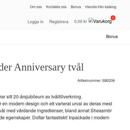
Om oss
Kontakta oss
Bonus
Handla från katalog
0
0,00 kr
Logga in
Registrera
Bonus
er Anniversary tvål
Artikelnummer:
SB0206
 sitt 20-årsjubileum av tvåltillverkning.
en modern design och ett varierat urval av deras mest
g tvål med vårdande ingredienser, bland annat Sheasmör
nde egenskaper. Doftar fantastiskt! Inpackade i modern