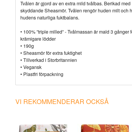
Tvålen är gjord av en extra mild tvålbas. Berikad me
skyddande Sheasmör. Tvålen rengör huden milt och hjä
hudens naturliga fuktbalans.
• 100% ”triple milled” - Tvålmassan är mald 3 gånger 
krämigare lödder
• 190g
• Sheasmör för extra fuktighet
• Tillverkad i Storbritannien
• Vegansk
• Plastfri förpackning
VI REKOMMENDERAR OCKSÅ