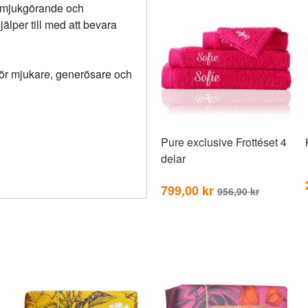
d mjukgörande och
lper till med att bevara
för mjukare, generösare och
Pure exclusive Frottéset 4
delar
799,00 kr
956,90 kr