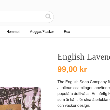
Hemmet
Muggar/Flaskor
Rea
English Lavend
99,00 kr
The English Soap Company firar
Jubileumssamlingen använder 
populära dofttvålar. En härli
som är känt för sina återfukta
och vacker design.