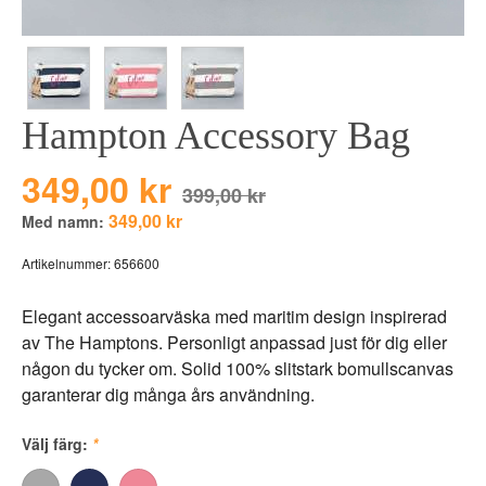
BEAR TOYS
HOLM
CLOUDS
GRAVERADE G
DUCKS BLUE
GRAVERADE T
Hampton Accessory Bag
DUCKS PINK
TILL PIZZA
THE FARM
349,00 kr
399,00 kr
VÅRA KOLLEKT
349,00 kr
Med namn:
Artikelnummer:
656600
Elegant accessoarväska med maritim design inspirerad
av The Hamptons. Personligt anpassad just för dig eller
någon du tycker om. Solid 100% slitstark bomullscanvas
garanterar dig många års användning.
Välj färg:
*