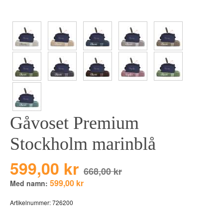
BEAR TOYS
HOLM
CLOUDS
GRAVERADE G
DUCKS BLUE
GRAVERADE T
DUCKS PINK
TILL PIZZA
THE FARM
VÅRA KOLLEKT
Gåvoset Premium
Stockholm marinblå
599,00 kr
668,00 kr
599,00 kr
Med namn:
Artikelnummer:
726200