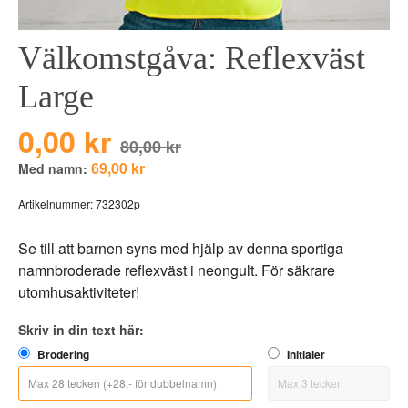
BEAR TOYS
HOLM
Välkomstgåva: Reflexväst
CLOUDS
GRAVERADE G
DUCKS BLUE
GRAVERADE T
Large
DUCKS PINK
TILL PIZZA
0,00 kr
THE FARM
80,00 kr
69,00 kr
Med namn:
VÅRA KOLLEKT
Artikelnummer:
732302p
Se till att barnen syns med hjälp av denna sportiga
namnbroderade reflexväst i neongult. För säkrare
utomhusaktiviteter!
Skriv in din text här:
Brodering
Initialer