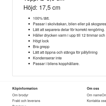
Höjd: 17,5 cm
100% tätt.
Passar i skolväskan, bilen eller på skogsre
Lätt att separera delar för korrekt rengöring.
Håller drycken varm i upp till 12 timmar och k
Högt lock
Bra grepp
Lätt att öppna och stänga för påfyllning
Kondenserar inte
Passar i bilens kopphållare.
Köpinformation
Om oss
Om brodyr
Om nameO
Frakt och leverans
Kontakta os