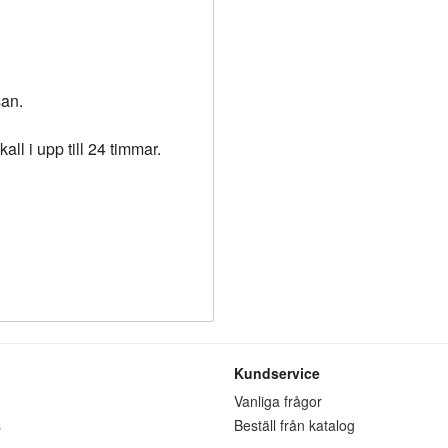
san.
all i upp till 24 timmar.
Kundservice
n
Vanliga frågor
s
Beställ från katalog