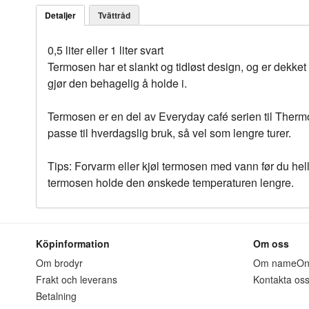
Detaljer
Tvättråd
0,5 liter eller 1 liter svart
Termosen har et slankt og tidløst design, og er dekket
gjør den behagelig å holde i.
Termosen er en del av Everyday café serien til Thermo
passe til hverdagslig bruk, så vel som lengre turer.
Tips: Forvarm eller kjøl termosen med vann før du hell
termosen holde den ønskede temperaturen lengre.
Köpinformation
Om oss
Om brodyr
Om nameO
Frakt och leverans
Kontakta os
Betalning