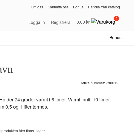
Om oss
Kontakta oss
Bonus
Handla från katalog
0
0,00 kr
Logga in
Registrera
Bonus
avn
Artikelnummer:
790012
lder 74 grader varmt i 6 timer. Varmt inntil 10 timer,
om 0,5 og 1 liter termos.
 produkten åter finns i lager