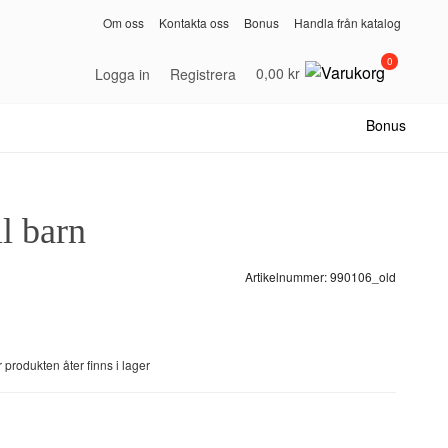
Om oss
Kontakta oss
Bonus
Handla från katalog
0
0,00 kr
Logga in
Registrera
Bonus
ll barn
Artikelnummer:
990106_old
n
 produkten åter finns i lager