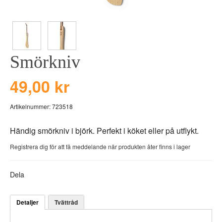
BEAR TOYS
HOLM
CLOUDS
GRAVERADE G
DUCKS BLUE
GRAVERADE T
Smörkniv
DUCKS PINK
TILL PIZZA
THE FARM
49,00 kr
VÅRA KOLLEKT
Artikelnummer:
723518
Händig smörkniv i björk. Perfekt i köket eller på utflykt.
Registrera dig för att få meddelande när produkten åter finns i lager
Dela
Detaljer
Tvättråd