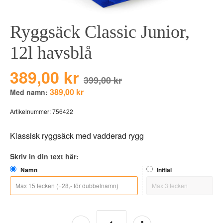
BEAR TOYS
HOLM
Ryggsäck Classic Junior,
CLOUDS
GRAVERADE G
DUCKS BLUE
GRAVERADE T
12l havsblå
DUCKS PINK
TILL PIZZA
389,00 kr
THE FARM
399,00 kr
389,00 kr
Med namn:
VÅRA KOLLEKT
Artikelnummer:
756422
Klassisk ryggsäck med vadderad rygg
Skriv in din text här:
Namn
Initial