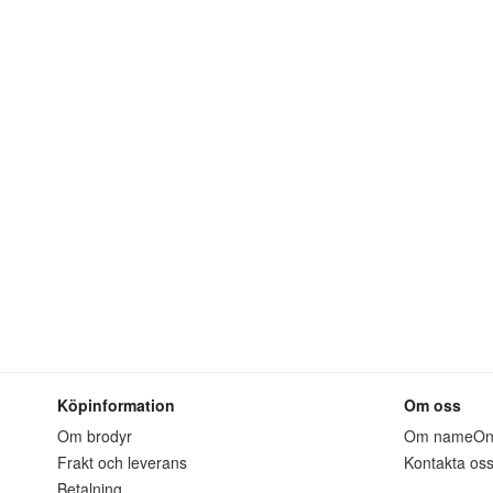
Köpinformation
Om oss
Om brodyr
Om nameO
Frakt och leverans
Kontakta os
Betalning