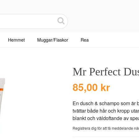
Hemmet
Muggar/Flaskor
Rea
Mr Perfect D
85,00 kr
En dusch & schampo som är br
tvättar både hår och kropp uta
blankt och väldoftande av spea
Registrera dig för att få meddelande när