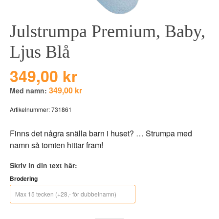
BEAR TOYS
HOLM
Julstrumpa Premium, Baby,
CLOUDS
GRAVERADE G
DUCKS BLUE
GRAVERADE T
Ljus Blå
DUCKS PINK
TILL PIZZA
349,00 kr
THE FARM
349,00 kr
Med namn:
VÅRA KOLLEKT
Artikelnummer:
731861
Finns det några snälla barn i huset? … Strumpa med
namn så tomten hittar fram!
Skriv in din text här:
Brodering