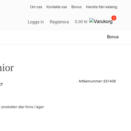
Om oss
Kontakta oss
Bonus
Handla från katalog
0
0,00 kr
Logga in
Registrera
Bonus
nior
Artikelnummer:
631408
kr
 produkten åter finns i lager