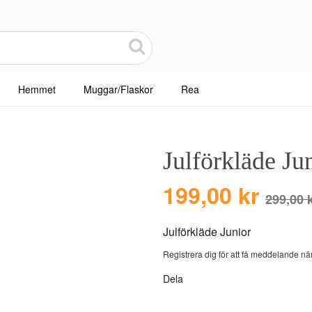
Hemmet
Muggar/Flaskor
Rea
Julförkläde Ju
199,00 kr
299,00 
Julförkläde Junior
Registrera dig för att få meddelande när
Dela