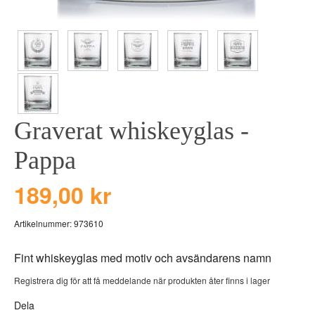
BEAR TOYS
HOLM
CLOUDS
GRAVERADE G
DUCKS BLUE
GRAVERADE T
DUCKS PINK
TILL PIZZA
THE FARM
Graverat whiskeyglas -
VÅRA KOLLEKT
Pappa
189,00 kr
Artikelnummer:
973610
Fint whiskeyglas med motiv och avsändarens namn
Registrera dig för att få meddelande när produkten åter finns i lager
Dela