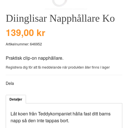
BEAR TOYS
HOLM
Diinglisar Napphållare Ko
CLOUDS
GRAVERADE G
DUCKS BLUE
GRAVERADE T
139,00 kr
DUCKS PINK
TILL PIZZA
Artikelnummer:
646952
THE FARM
VÅRA KOLLEKT
Praktisk clip-on napphållare.
Registrera dig för att få meddelande när produkten åter finns i lager
Dela
Detaljer
Låt koen från Teddykompaniet hålla fast ditt barns
napp så den inte tappas bort.