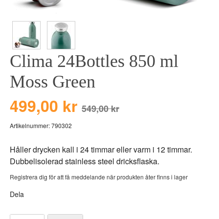
BEAR TOYS
HOLM
CLOUDS
GRAVERADE G
DUCKS BLUE
GRAVERADE T
Clima 24Bottles 850 ml
DUCKS PINK
TILL PIZZA
THE FARM
Moss Green
VÅRA KOLLEKT
499,00 kr
549,00 kr
Artikelnummer:
790302
Håller drycken kall i 24 timmar eller varm i 12 timmar.
Dubbelisolerad stainless steel dricksflaska.
Registrera dig för att få meddelande när produkten åter finns i lager
Dela