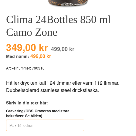
BEAR TOYS
HOLM
Clima 24Bottles 850 ml
CLOUDS
GRAVERADE G
DUCKS BLUE
GRAVERADE T
Camo Zone
DUCKS PINK
TILL PIZZA
349,00 kr
THE FARM
499,00 kr
499,00 kr
Med namn:
VÅRA KOLLEKT
Artikelnummer:
790310
Håller drycken kall i 24 timmar eller varm i 12 timmar.
Dubbelisolerad stainless steel dricksflaska.
Skriv in din text här:
Gravering (OBS:Graveras med stora
bokstäver. Se bilden)