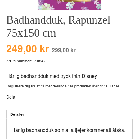
BEAR TOYS
HOLM
Badhandduk, Rapunzel
CLOUDS
GRAVERADE G
DUCKS BLUE
GRAVERADE T
75x150 cm
DUCKS PINK
TILL PIZZA
249,00 kr
THE FARM
299,00 kr
VÅRA KOLLEKT
Artikelnummer:
610847
Härlig badhandduk med tryck från Disney
Registrera dig för att få meddelande när produkten åter finns i lager
Dela
Detaljer
Härlig badhandduk som alla tjejer kommer att älska.