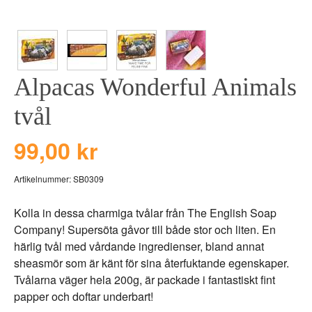
BEAR TOYS
HOLM
CLOUDS
GRAVERADE G
DUCKS BLUE
GRAVERADE T
Alpacas Wonderful Animals
DUCKS PINK
TILL PIZZA
THE FARM
tvål
VÅRA KOLLEKT
99,00 kr
Artikelnummer:
SB0309
Kolla in dessa charmiga tvålar från The English Soap
Company! Supersöta gåvor till både stor och liten. En
härlig tvål med vårdande ingredienser, bland annat
sheasmör som är känt för sina återfuktande egenskaper.
Tvålarna väger hela 200g, är packade i fantastiskt fint
papper och doftar underbart!